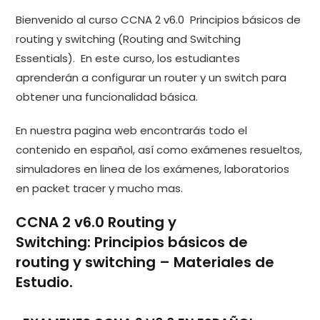
Bienvenido al curso CCNA 2 v6.0 Principios básicos de
routing y switching (Routing and Switching
Essentials). En este curso, los estudiantes
aprenderán a configurar un router y un switch para
obtener una funcionalidad básica.
En nuestra pagina web encontrarás todo el
contenido en español, así como exámenes resueltos,
simuladores en linea de los exámenes, laboratorios
en packet tracer y mucho mas.
CCNA 2 v6.0 Routing y
Switching:
Principios básicos de
routing y switching
– Materiales de
Estudio
.