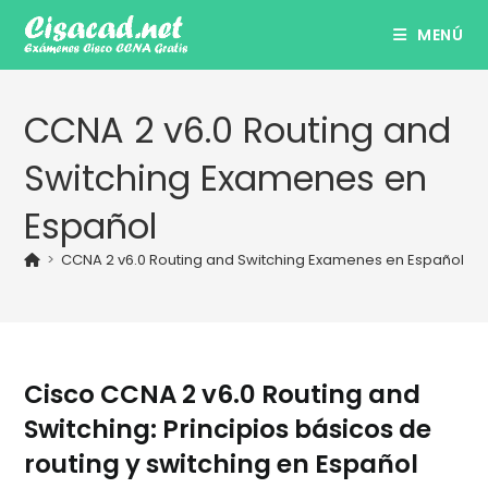
Ir
MENÚ
al
contenido
CCNA 2 v6.0 Routing and
Switching Examenes en
Español
>
CCNA 2 v6.0 Routing and Switching Examenes en Español
Cisco CCNA 2 v6.0 Routing and
Switching: Principios básicos de
routing y switching en Español