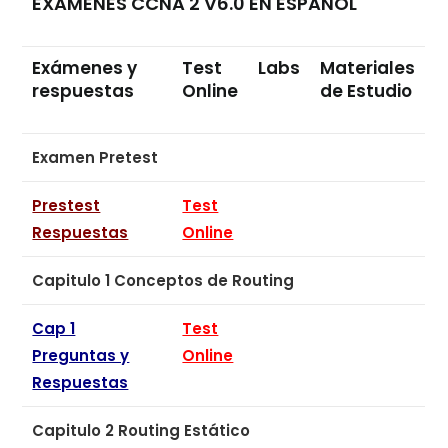
EXAMENES CCNA 2 V6.0 EN ESPAÑOL
Exámenes y
Test
Labs
Materiales
respuestas
Online
de Estudio
Examen Pretest
Prestest
Test
Respuestas
Online
Capitulo 1 Conceptos de Routing
Cap 1
Test
Preguntas y
Online
Respuestas
Capitulo 2 Routing Estático