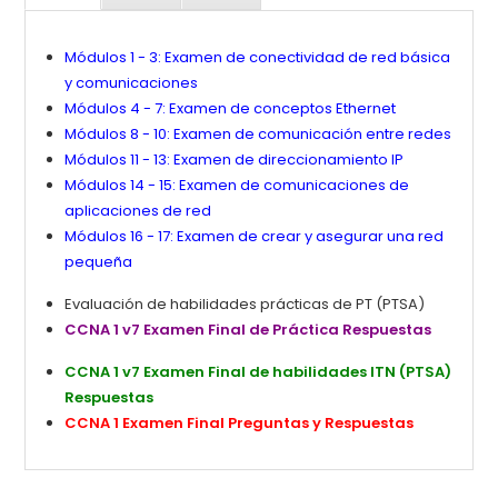
Módulos 1 - 3: Examen de conectividad de red básica
y comunicaciones
Módulos 4 - 7: Examen de conceptos Ethernet
Módulos 8 - 10: Examen de comunicación entre redes
Módulos 11 - 13: Examen de direccionamiento IP
Módulos 14 - 15: Examen de comunicaciones de
aplicaciones de red
Módulos 16 - 17: Examen de crear y asegurar una red
pequeña
Evaluación de habilidades prácticas de PT (PTSA)
CCNA 1 v7 Examen Final de Práctica Respuestas
CCNA 1 v7 Examen Final de habilidades ITN (PTSA)
Respuestas
CCNA 1 Examen Final Preguntas y Respuestas