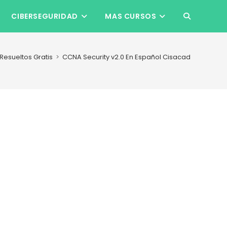
CIBERSEGURIDAD
MAS CURSOS
ALTERNAR
BÚSQUEDA
Resueltos Gratis
>
CCNA Security v2.0 En Español Cisacad.net
DE
LA
WEB