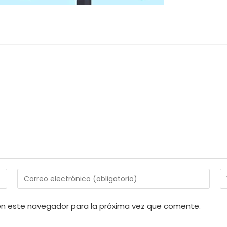
Introduce
I
tu
la
dirección
U
en este navegador para la próxima vez que comente.
de
d
correo
tu