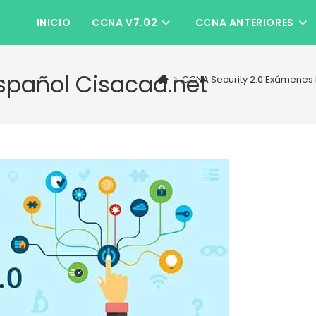
INICIO
CCNA V7.02
CCNA ANTERIORES
Español Cisacad.net
>
CCNA Security 2.0 Exámenes 