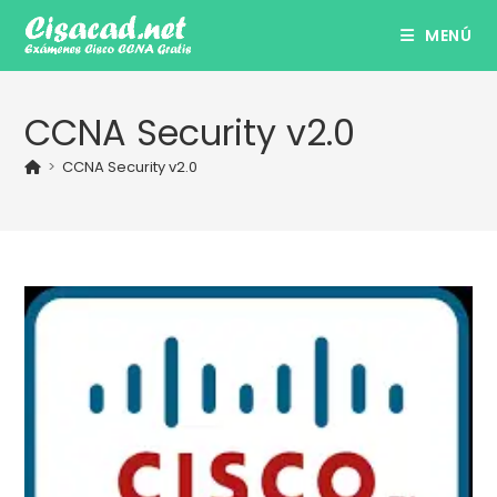
Ir
MENÚ
al
contenido
CCNA Security v2.0
>
CCNA Security v2.0