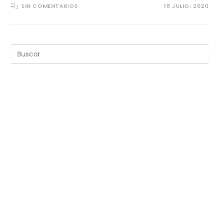
SIN COMENTARIOS
18 JULIO, 2020
Pul
Es
pa
cer
el
pan
de
bú