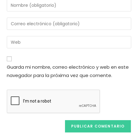
Introduce
tu
nombre
Introduce
o
tu
nombre
dirección
Introduce
de
de
la
usuario
correo
URL
para
electrónico
de
comentar
Guarda mi nombre, correo electrónico y web en este
para
tu
comentar
navegador para la próxima vez que comente.
web
(opcional)