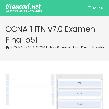
Ir
MENÚ
al
contenido
CCNA 1 ITN v7.0 Examen
Final p51
>
CCNA 1 v7.0
>
CCNA 1 ITN v7.0 Examen Final Preguntas y Res