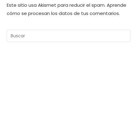
Este sitio usa Akismet para reducir el spam.
Aprende
cómo se procesan los datos de tus comentarios.
Pul
Es
pa
cer
el
pan
de
bú