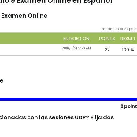
ulo 9 Examen Online en Español
9 Examen Online
maximum of 27 poin
ENTERED ON
POINTS
RESULT
2018/11/21 2:58 AM
27
100 %
ne
2 poin
cionadas con las sesiones UDP? Elija dos