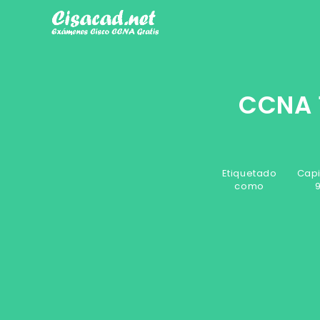
Ir
al
contenido
CCNA 1
Etiquetado
Capi
como