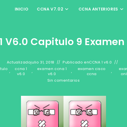
INICIO
CCNA V7.02
CCNA ANTERIORES
 V6.0 Capitulo 9 Examen
Actualizado
julio 31, 2018
Publicado en
CCNA 1 v6.0
tulo
ccna 1
examen ccna 1
examen cisco
exa
,
,
,
,
9
v6.0
v6.0
ccna
onl
Sin comentarios