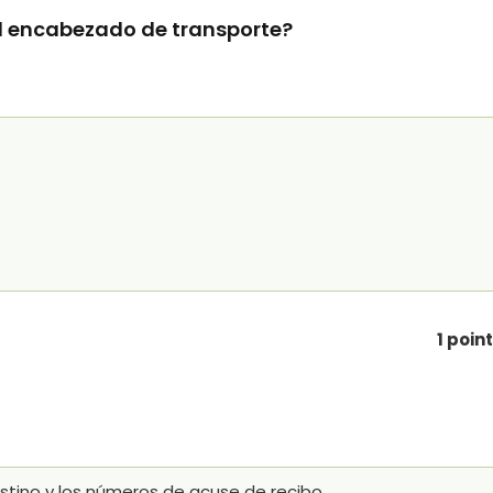
el encabezado de transporte?
1 poin
stino y los números de acuse de recibo.