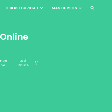
CIBERSEGURIDAD
MAS CURSOS
ALTERNAR
BÚSQUEDA
 Online
DE
LA
men
test
,
ine
Online
WEB