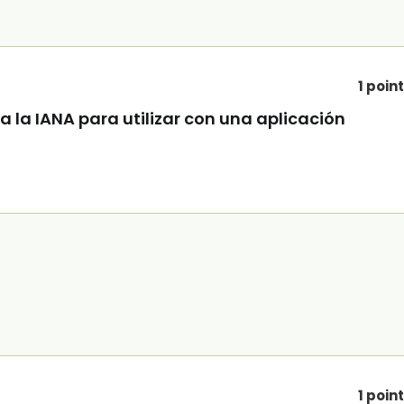
1 poin
 a la IANA para utilizar con una aplicación
1 poin