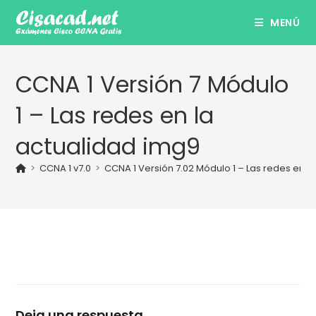
Ir
MENÚ
al
contenido
CCNA 1 Versión 7 Módulo
1 – Las redes en la
actualidad img9
>
CCNA 1 v7.0
>
CCNA 1 Versión 7.02 Módulo 1 – Las redes en l
Deja una respuesta