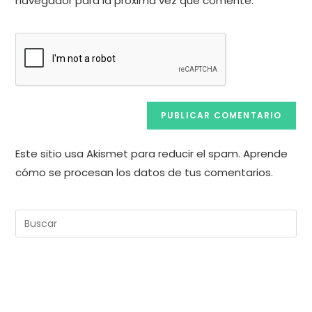
navegador para la próxima vez que comente.
web
(opcional)
Este sitio usa Akismet para reducir el spam.
Aprende
cómo se procesan los datos de tus comentarios.
Pul
Es
pa
cer
el
pan