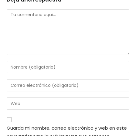
Comentario
Introduce
tu
nombre
Introduce
o
tu
nombre
dirección
Introduce
de
de
la
usuario
correo
URL
para
electrónico
de
comentar
Guarda mi nombre, correo electrónico y web en este
para
tu
comentar