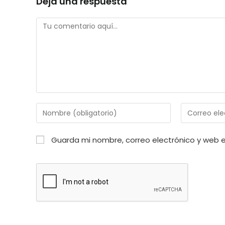
Deja una respuesta
Comentario
Introduce
Introduce
tu
tu
nombre
dirección
Guarda mi nombre, correo electrónico y web 
o
de
nombre
correo
de
electrónico
usuario
para
para
comentar
comentar