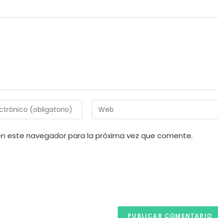
Introduce
la
URL
en este navegador para la próxima vez que comente.
de
tu
web
(opcional)