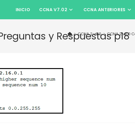
INICIO
CCNA V7.02
CCNA ANTERIORES
 Preguntas y Respuestas p18
>
CCNA 2 v6.0
>
CCNA 2 v6.0 C