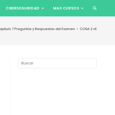
CIBERSEGURIDAD
MAS CURSOS
ALTERNAR
BÚSQUEDA
apitulo 7 Preguntas y Respuestas del Examen
>
CCNA 2 v6.0 Capitulo
DE
LA
Pulsa
Escape
para
WEB
cerrar
el
panel
de
búsqueda.