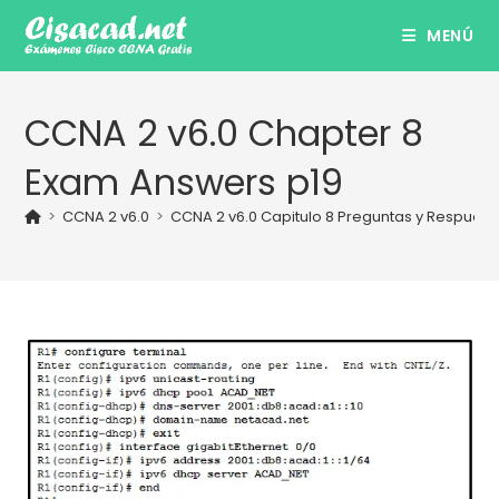
Ir
MENÚ
al
contenido
CCNA 2 v6.0 Chapter 8
Exam Answers p19
>
CCNA 2 v6.0
>
CCNA 2 v6.0 Capitulo 8 Preguntas y Respues