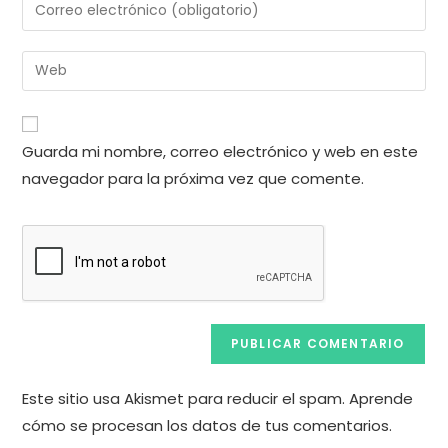
Introduce
o
tu
nombre
dirección
Introduce
de
de
la
usuario
correo
URL
para
electrónico
de
comentar
Guarda mi nombre, correo electrónico y web en este
para
tu
comentar
navegador para la próxima vez que comente.
web
(opcional)
Este sitio usa Akismet para reducir el spam.
Aprende
cómo se procesan los datos de tus comentarios.