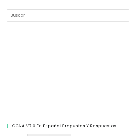
Pul
Es
pa
cer
el
pan
de
bú
CCNA V7.0 En Español Preguntas Y Respuestas