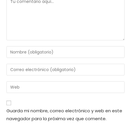
Introduce
tu
nombre
Introduce
o
tu
nombre
dirección
Introduce
de
de
la
usuario
correo
URL
para
electrónico
de
comentar
Guarda mi nombre, correo electrónico y web en este
para
tu
comentar
navegador para la próxima vez que comente.
web
(opcional)