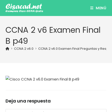
Ir
MENÚ
al
contenido
CCNA 2 v6 Examen Final
B p49
>
CCNA 2 v6.0
>
CCNA 2 v6.0 Examen Final Preguntas y Respu
Deja una respuesta
Comentario