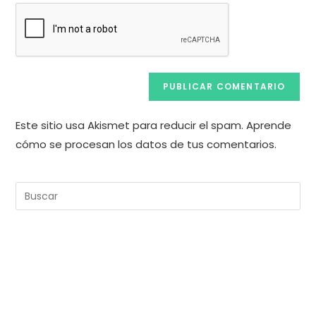
Este sitio usa Akismet para reducir el spam.
Aprende
cómo se procesan los datos de tus comentarios.
Pul
Es
pa
cer
el
pan
de
bú