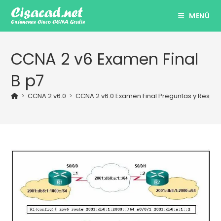
Ir
MENÚ
al
contenido
CCNA 2 v6 Examen Final
B p7
>
CCNA 2 v6.0
>
CCNA 2 v6.0 Examen Final Preguntas y Respu