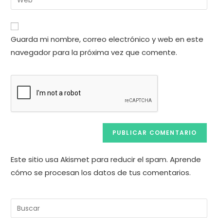
de
la
usuario
correo
URL
para
electrónico
de
comentar
Guarda mi nombre, correo electrónico y web en este
para
tu
comentar
navegador para la próxima vez que comente.
web
(opcional)
Este sitio usa Akismet para reducir el spam.
Aprende
cómo se procesan los datos de tus comentarios.
Pul
Es