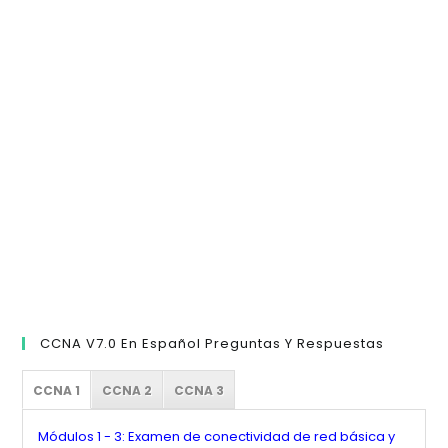
pa
cer
el
pan
de
bú
CCNA V7.0 En Español Preguntas Y Respuestas
CCNA 1
CCNA 2
CCNA 3
Módulos 1 - 3: Examen de conectividad de red básica y