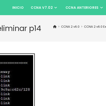
INICIO
CCNA V7.02
CCNA ANTERIORES
liminar p14
>
CCNA 2 v6.0
>
CCNA 2 v6.0 E