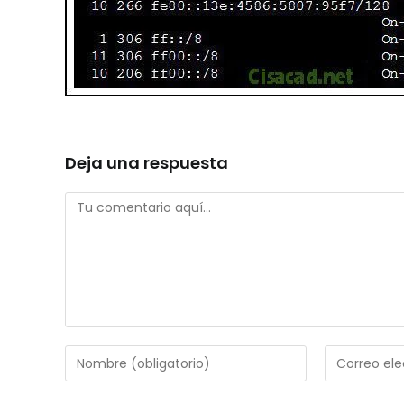
Deja una respuesta
Comentario
Introduce
Introduce
tu
tu
nombre
dirección