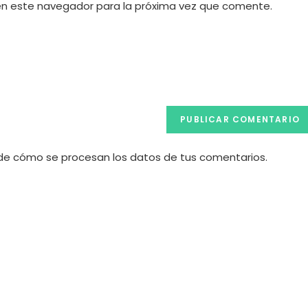
en este navegador para la próxima vez que comente.
de
tu
web
(opcional)
e cómo se procesan los datos de tus comentarios.