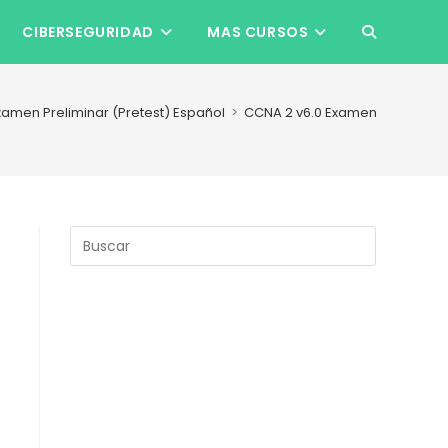
CIBERSEGURIDAD
MAS CURSOS
ALTERNAR
BÚSQUEDA
xamen Preliminar (Pretest) Español
>
CCNA 2 v6.0 Examen Preliminar
DE
LA
Pulsa
Escape
para
WEB
cerrar
el
panel
de
búsqueda.