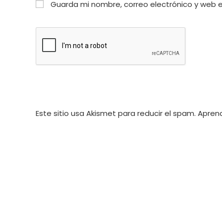
Guarda mi nombre, correo electrónico y web 
o
de
nombre
correo
de
electrónico
usuario
para
para
comentar
comentar
Este sitio usa Akismet para reducir el spam.
Aprend