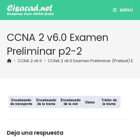
Ir
MENÚ
al
contenido
CCNA 2 v6.0 Examen
Preliminar p2-2
>
CCNA 2 v6.0
>
CCNA 2 v6.0 Examen Preliminar (Pretest) Esp
Deja una respuesta