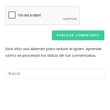
(opcional)
Este sitio usa Akismet para reducir el spam.
Aprende
cómo se procesan los datos de tus comentarios.
Pul
Es
pa
cer
el
pan
de