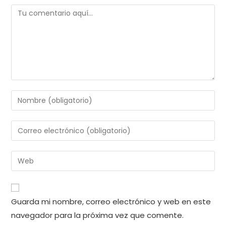
Comentario
Introduce
tu
nombre
Introduce
o
tu
nombre
dirección
Introduce
de
de
la
usuario
correo
URL
para
electrónico
de
comentar
Guarda mi nombre, correo electrónico y web en este
para
tu
comentar
navegador para la próxima vez que comente.
web