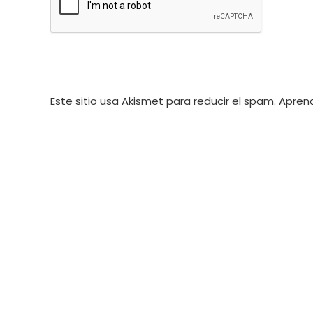
usuario
para
para
comentar
comentar
Este sitio usa Akismet para reducir el spam.
Aprend