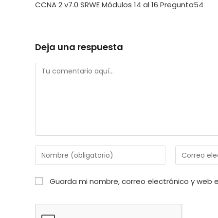
CCNA 2 v7.0 SRWE Módulos 14 al 16 Pregunta54
Deja una respuesta
Comentario
Introduce
Introduce
tu
tu
nombre
dirección
Guarda mi nombre, correo electrónico y web 
o
de
nombre
correo
de
electrónico