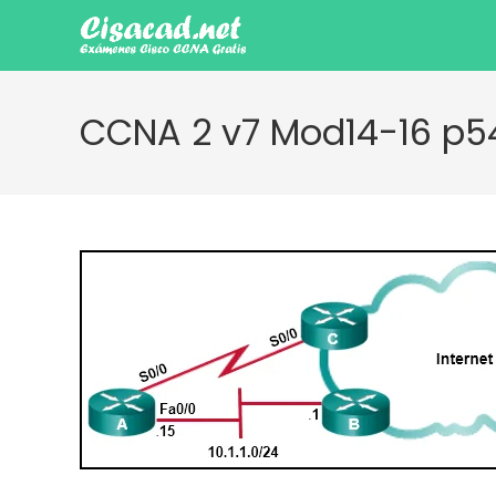
Ir
al
contenido
CCNA 2 v7 Mod14-16 p5