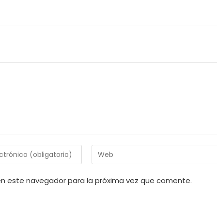
Introduce
la
URL
en este navegador para la próxima vez que comente.
de
tu
web