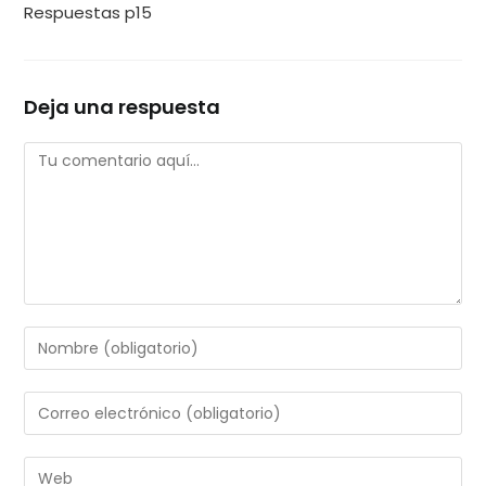
Respuestas p15
Deja una respuesta
Comentario
Introduce
tu
nombre
Introduce
o
tu
nombre
dirección
Introduce
de
de