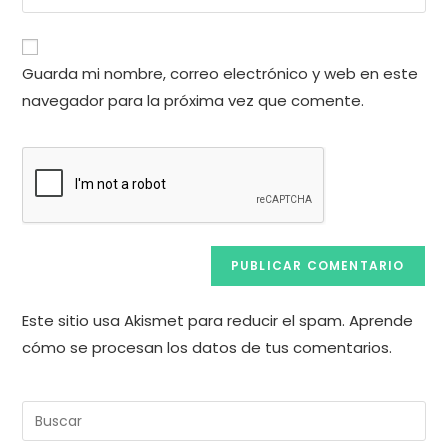
la
usuario
correo
URL
para
electrónico
de
comentar
Guarda mi nombre, correo electrónico y web en este
para
tu
comentar
navegador para la próxima vez que comente.
web
(opcional)
Este sitio usa Akismet para reducir el spam.
Aprende
cómo se procesan los datos de tus comentarios.
Pul
Es