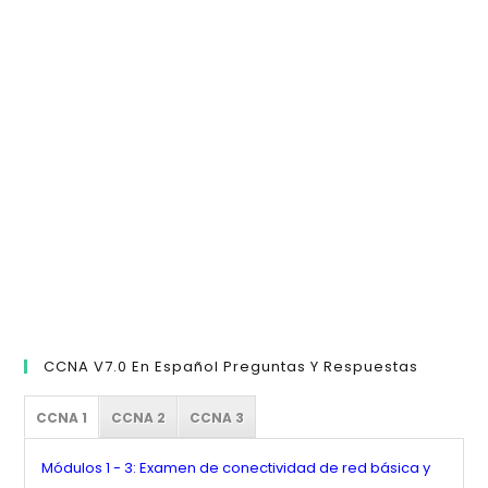
pa
cer
el
pan
de
bú
CCNA V7.0 En Español Preguntas Y Respuestas
CCNA 1
CCNA 2
CCNA 3
Módulos 1 - 3: Examen de conectividad de red básica y