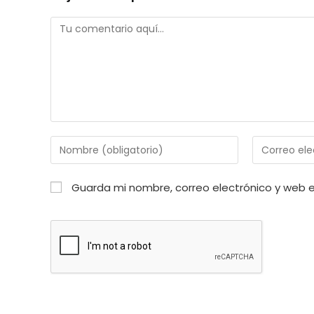
Comentario
Introduce
Introduce
tu
tu
nombre
dirección
Guarda mi nombre, correo electrónico y web 
o
de
nombre
correo
de
electrónico
usuario
para
para
comentar
comentar