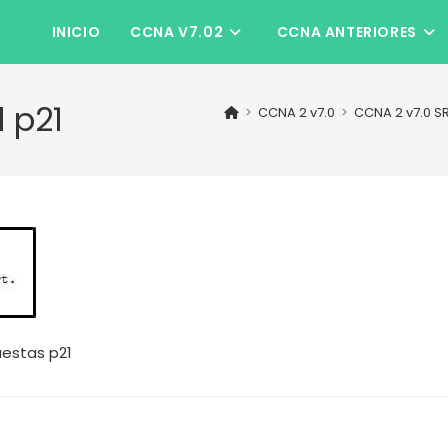
INICIO
CCNA V7.02
CCNA ANTERIORES
l p21
>
CCNA 2 v7.0
>
CCNA 2 v7.0 S
uestas p21