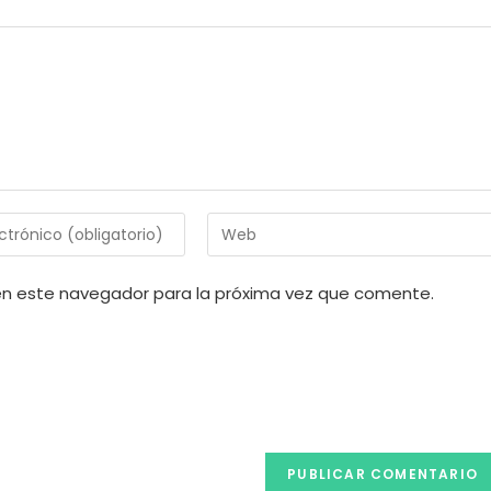
Introduce
la
URL
en este navegador para la próxima vez que comente.
de
tu
web
(opcional)