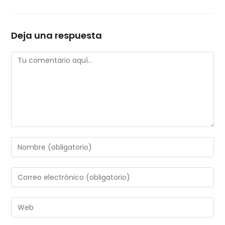
Deja una respuesta
Comentario
Introduce
tu
nombre
Introduce
o
tu
nombre
dirección
Introduce
de
de
la
usuario
correo