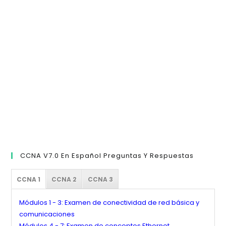
cer
el
pan
de
bú
CCNA V7.0 En Español Preguntas Y Respuestas
CCNA 1
CCNA 2
CCNA 3
Módulos 1 - 3: Examen de conectividad de red básica y
comunicaciones
Módulos 4 - 7: Examen de conceptos Ethernet