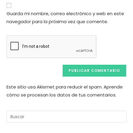
URL
para
electrónico
de
comentar
Guarda mi nombre, correo electrónico y web en este
para
tu
comentar
navegador para la próxima vez que comente.
web
(opcional)
Este sitio usa Akismet para reducir el spam.
Aprende
cómo se procesan los datos de tus comentarios.
Pul
Es
pa