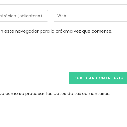
Introduce
la
URL
en este navegador para la próxima vez que comente.
de
tu
web
(opcional)
e cómo se procesan los datos de tus comentarios.