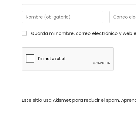
Introduce
Introduce
tu
tu
nombre
dirección
Guarda mi nombre, correo electrónico y web 
o
de
nombre
correo
de
electrónico
usuario
para
para
comentar
comentar
Este sitio usa Akismet para reducir el spam.
Aprend