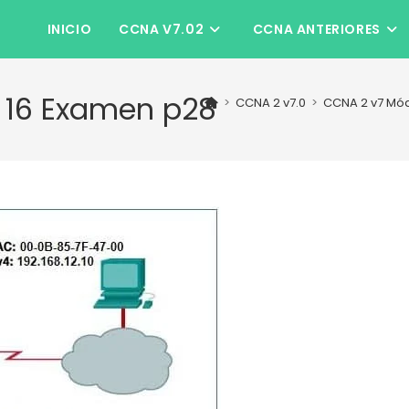
INICIO
CCNA V7.02
CCNA ANTERIORES
 16 Examen p28
>
CCNA 2 v7.0
>
CCNA 2 v7 Mód