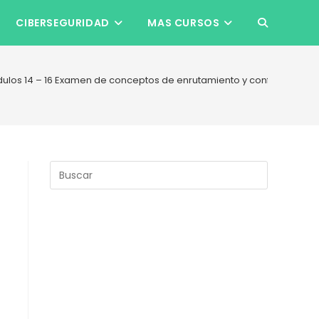
CIBERSEGURIDAD
MAS CURSOS
ALTERNAR
BÚSQUEDA
ulos 14 – 16 Examen de conceptos de enrutamiento y configuración
DE
LA
Pulsa
Escape
para
WEB
cerrar
el
panel
de
búsqueda.