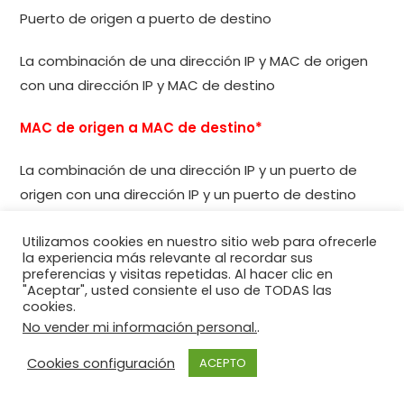
Puerto de origen a puerto de destino
La combinación de una dirección IP y MAC de origen
con una dirección IP y MAC de destino
MAC de origen a MAC de destino*
La combinación de una dirección IP y un puerto de
origen con una dirección IP y un puerto de destino
IP de origen a IP de destino*
Utilizamos cookies en nuestro sitio web para ofrecerle
la experiencia más relevante al recordar sus
preferencias y visitas repetidas. Al hacer clic en
"Aceptar", usted consiente el uso de TODAS las
Explicación:
Según la plataforma de hardware,
cookies.
se pueden implementar uno o más métodos de
No vender mi información personal.
.
balanceo de carga. Estos métodos incluyen
Cookies configuración
ACEPTO
balanceo de carga de MAC de origen a MAC de
destino o balanceo de carga de IP de origen a IP