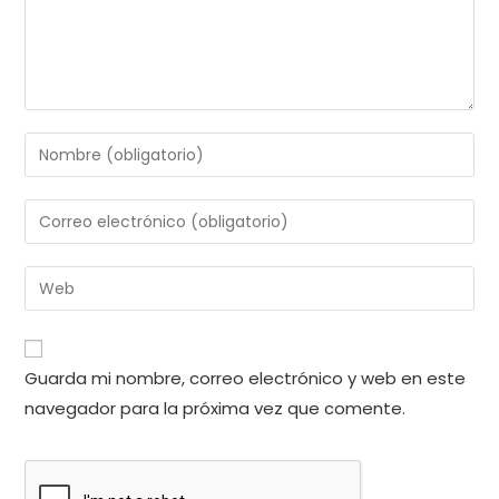
Introduce
tu
nombre
Introduce
o
tu
nombre
dirección
Introduce
de
de
la
usuario
correo
URL
para
electrónico
de
comentar
Guarda mi nombre, correo electrónico y web en este
para
tu
comentar
navegador para la próxima vez que comente.
web
(opcional)