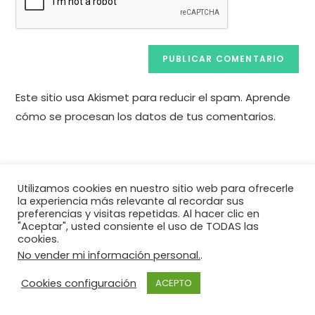
Este sitio usa Akismet para reducir el spam.
Aprende
cómo se procesan los datos de tus comentarios.
Pul
Utilizamos cookies en nuestro sitio web para ofrecerle
Es
la experiencia más relevante al recordar sus
pa
preferencias y visitas repetidas. Al hacer clic en
"Aceptar", usted consiente el uso de TODAS las
cer
cookies.
el
No vender mi información personal.
.
pan
de
Cookies configuración
ACEPTO
bú