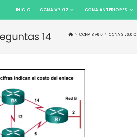
INICIO
CCNA V7.02
CCNA ANTERIORES
reguntas 14
>
CCNA 3 v6.0
>
CCNA 3 v6.0 C