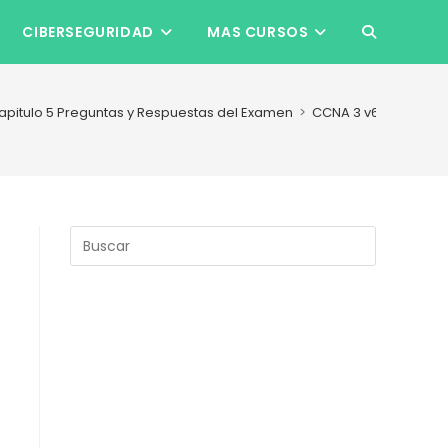
CIBERSEGURIDAD
MAS CURSOS
ALTERNAR
BÚSQUEDA
apitulo 5 Preguntas y Respuestas del Examen
>
CCNA 3 v6 Capitulo 5
DE
LA
Pulsa
Escape
para
WEB
cerrar
el
panel
de
búsqueda.