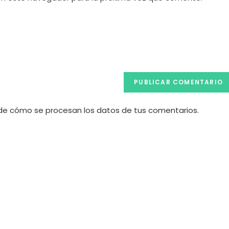
de
tu
web
(opcional)
e cómo se procesan los datos de tus comentarios.