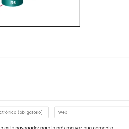
Introduce
la
URL
en este navegador para la próxima vez que comente.