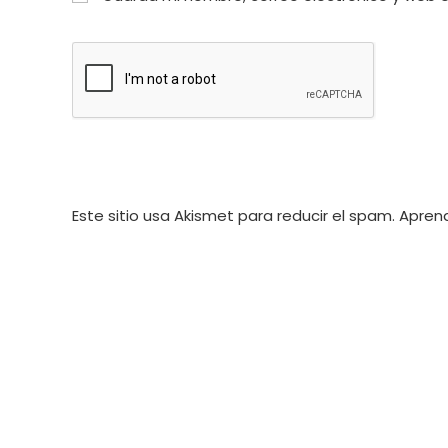
o
de
nombre
correo
de
electrónico
usuario
para
para
comentar
comentar
Este sitio usa Akismet para reducir el spam.
Aprend