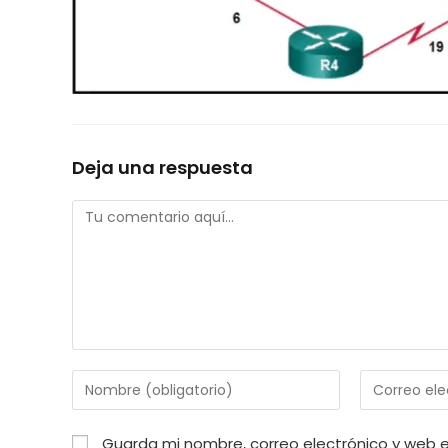
Deja una respuesta
Comentario
Introduce
Introduce
tu
tu
nombre
dirección
Guarda mi nombre, correo electrónico y web 