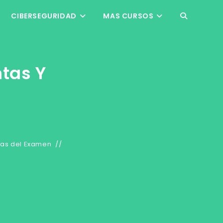
CIBERSEGURIDAD
MAS CURSOS
ALTERNAR
BÚSQUEDA
tas Y
DE
LA
WEB
tas del Examen