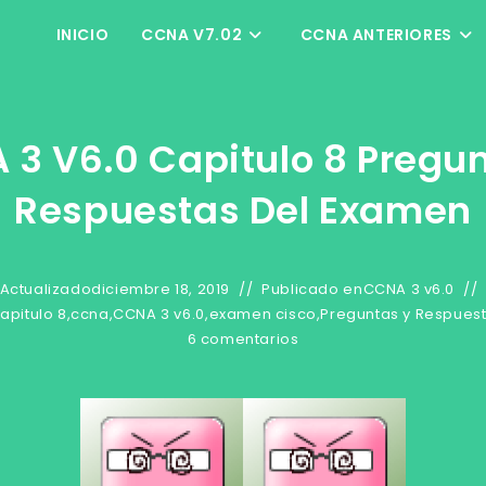
INICIO
CCNA V7.02
CCNA ANTERIORES
 3 V6.0 Capitulo 8 Pregun
Respuestas Del Examen
Actualizado
diciembre 18, 2019
Publicado en
CCNA 3 v6.0
apitulo 8
,
ccna
,
CCNA 3 v6.0
,
examen cisco
,
Preguntas y Respues
6 comentarios