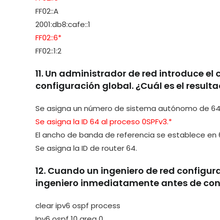
FF02::A
2001:db8:cafe::1
FF02::6*
FF02::1:2
11. Un administrador de red introduce e
configuración global. ¿Cuál es el resul
Se asigna un número de sistema autónomo de 64 
Se asigna la ID 64 al proceso 0SPFv3.*
El ancho de banda de referencia se establece en
Se asigna la ID de router 64.
12. Cuando un ingeniero de red configur
ingeniero inmediatamente antes de confi
clear ipv6 ospf process
Ipv6 ospf 10 area 0