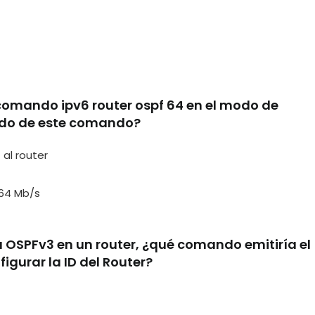
l comando ipv6 router ospf 64 en el modo de
tado de este comando?
al router
 64 Mb/s
a OSPFv3 en un router, ¿qué comando emitiría el
gurar la ID del Router?