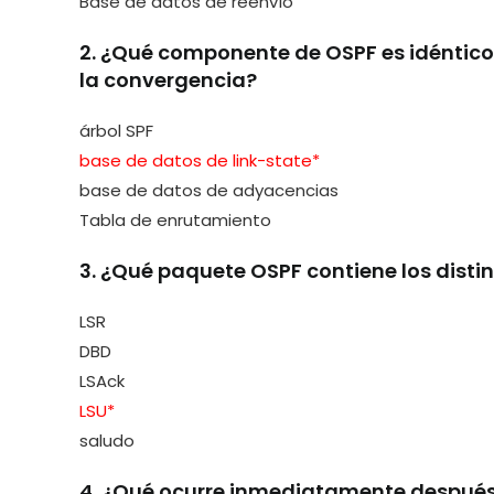
Base de datos de reenvío
2. ¿Qué componente de OSPF es idéntico 
la convergencia?
árbol SPF
base de datos de link-state*
base de datos de adyacencias
Tabla de enrutamiento
3. ¿Qué paquete OSPF contiene los disti
LSR
DBD
LSAck
LSU*
saludo
4. ¿Qué ocurre inmediatamente después