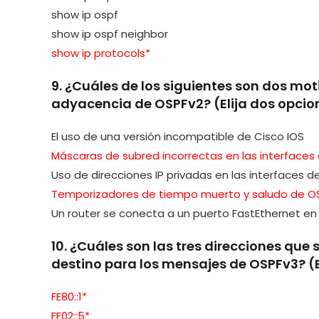
show ip ospf
show ip ospf neighbor
show ip protocols*
9. ¿Cuáles de los siguientes son dos mo
adyacencia de OSPFv2? (Elija dos opcio
El uso de una versión incompatible de Cisco IOS
Máscaras de subred incorrectas en las interfaces
Uso de direcciones IP privadas en las interfaces d
Temporizadores de tiempo muerto y saludo de OS
Un router se conecta a un puerto FastEthernet en 
10. ¿Cuáles son las tres direcciones que 
destino para los mensajes de OSPFv3? (El
FE80::1*
FF02::5*