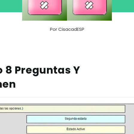
Por
CisacadESP
o 8 Preguntas Y
men