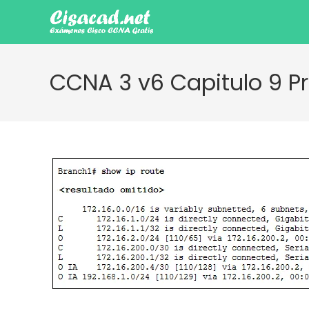
Ir
al
contenido
CCNA 3 v6 Capitulo 9 P