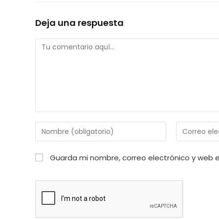
Deja una respuesta
Comentario
Introduce
Introduce
tu
tu
nombre
dirección
Guarda mi nombre, correo electrónico y web 
o
de
nombre
correo
de
electrónico
usuario
para
para
comentar