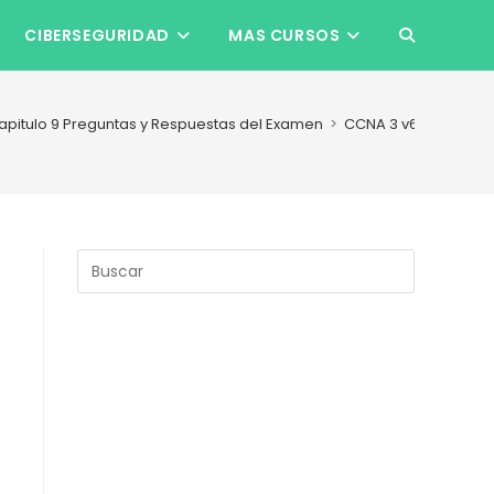
CIBERSEGURIDAD
MAS CURSOS
ALTERNAR
BÚSQUEDA
apitulo 9 Preguntas y Respuestas del Examen
>
CCNA 3 v6 Capitulo 9
DE
LA
Pulsa
Escape
para
WEB
cerrar
el
panel
de
búsqueda.