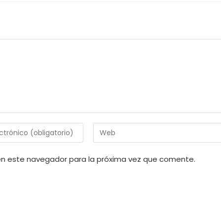
Introduce
la
URL
en este navegador para la próxima vez que comente.
de
tu
web
(opcional)