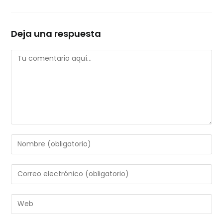
Deja una respuesta
Comentario
Introduce
tu
nombre
Introduce
o
tu
nombre
dirección
Introduce
de
de
la
usuario
correo