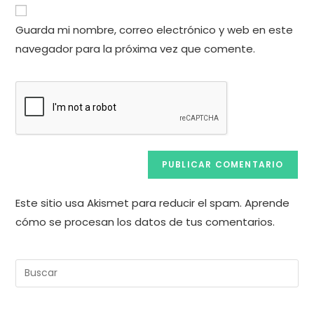
URL
para
electrónico
de
comentar
Guarda mi nombre, correo electrónico y web en este
para
tu
comentar
navegador para la próxima vez que comente.
web
(opcional)
Este sitio usa Akismet para reducir el spam.
Aprende
cómo se procesan los datos de tus comentarios.
Pul
Es
pa