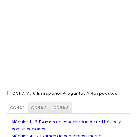
cer
el
pan
de
bú
CCNA V7.0 En Español Preguntas Y Respuestas
CCNA 1
CCNA 2
CCNA 3
Módulos 1 - 3: Examen de conectividad de red básica y
comunicaciones
Módulos 4 - 7: Examen de conceptos Ethernet