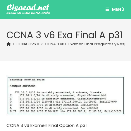
Ir
MENÚ
al
contenido
CCNA 3 v6 Exa Final A p31
>
CCNA 3 v6.0
>
CCNA 3 v6.0 Examen Final Preguntas y Respu
CCNA 3 v6 Examen Final Opción A p31