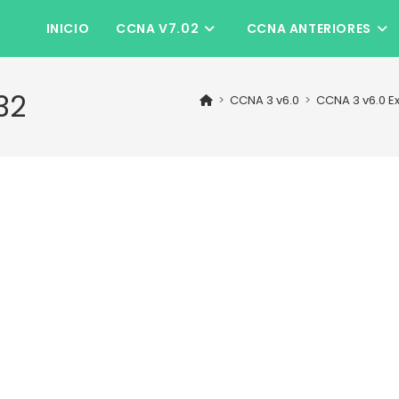
INICIO
CCNA V7.02
CCNA ANTERIORES
32
>
CCNA 3 v6.0
>
CCNA 3 v6.0 E