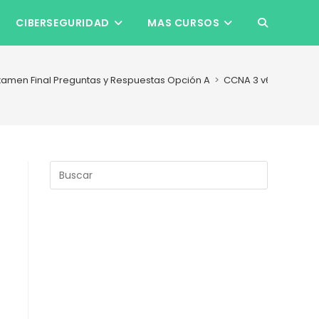
CIBERSEGURIDAD
MAS CURSOS
ALTERNAR
BÚSQUEDA
xamen Final Preguntas y Respuestas Opción A
>
CCNA 3 v6 Exa Final 
DE
LA
Pulsa
Escape
para
WEB
cerrar
el
panel
de
búsqueda.