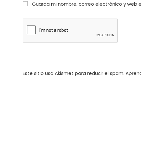
nombre
dirección
Guarda mi nombre, correo electrónico y web 
o
de
nombre
correo
de
electrónico
usuario
para
para
comentar
comentar
Este sitio usa Akismet para reducir el spam.
Aprend