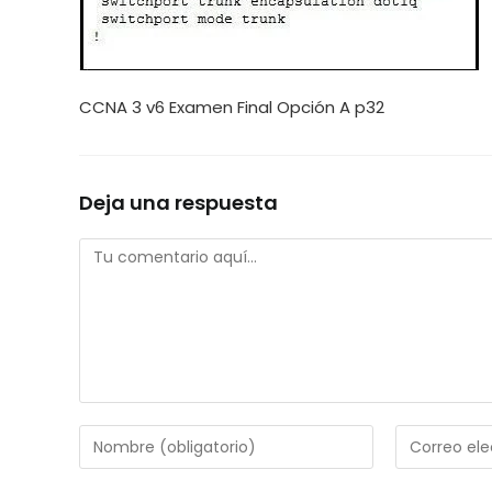
CCNA 3 v6 Examen Final Opción A p32
Deja una respuesta
Comentario
Introduce
Introduce
tu
tu