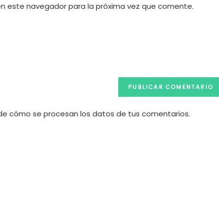
URL
en este navegador para la próxima vez que comente.
de
tu
web
(opcional)
e cómo se procesan los datos de tus comentarios.