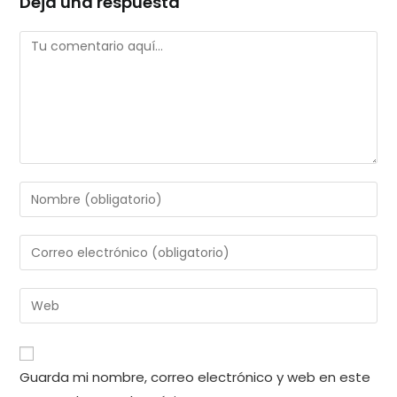
Deja una respuesta
Comentario
Introduce
tu
nombre
Introduce
o
tu
nombre
dirección
Introduce
de
de
la
usuario
correo
URL
para
electrónico
de
comentar
Guarda mi nombre, correo electrónico y web en este
para
tu