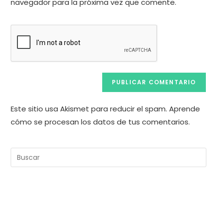
comentar
navegador para la próxima vez que comente.
web
(opcional)
Este sitio usa Akismet para reducir el spam.
Aprende
cómo se procesan los datos de tus comentarios.
Pul
Es
pa
cer
el
pan