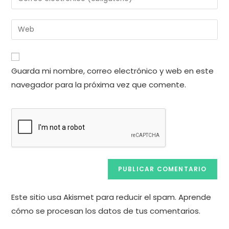
o
tu
nombre
dirección
Introduce
de
de
la
usuario
correo
URL
para
electrónico
de
comentar
Guarda mi nombre, correo electrónico y web en este
para
tu
comentar
navegador para la próxima vez que comente.
web
(opcional)
Este sitio usa Akismet para reducir el spam.
Aprende
cómo se procesan los datos de tus comentarios.