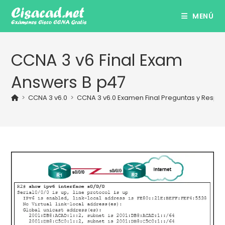
Ir
MENÚ
al
contenido
CCNA 3 v6 Final Exam
Answers B p47
>
CCNA 3 v6.0
>
CCNA 3 v6.0 Examen Final Preguntas y Respu