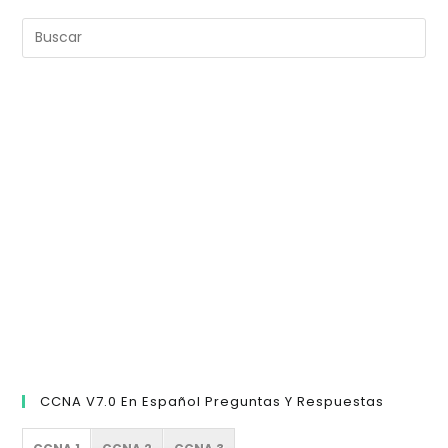
Pul
Es
pa
cer
el
pan
de
bú
CCNA V7.0 En Español Preguntas Y Respuestas