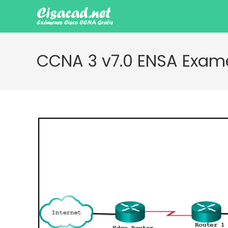
Ir
al
contenido
CCNA 3 v7.0 ENSA Exame