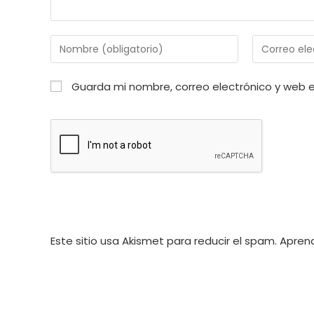
Introduce
Introduce
tu
tu
nombre
dirección
Guarda mi nombre, correo electrónico y web 
o
de
nombre
correo
de
electrónico
usuario
para
para
comentar
comentar
Este sitio usa Akismet para reducir el spam.
Aprend