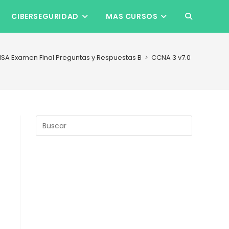
CIBERSEGURIDAD
MAS CURSOS
ALTERNAR
BÚSQUEDA
NSA Examen Final Preguntas y Respuestas B
>
CCNA 3 v7.0 ENSA Exame
DE
LA
Pulsa
Escape
para
WEB
cerrar
el
panel
de
búsqueda.