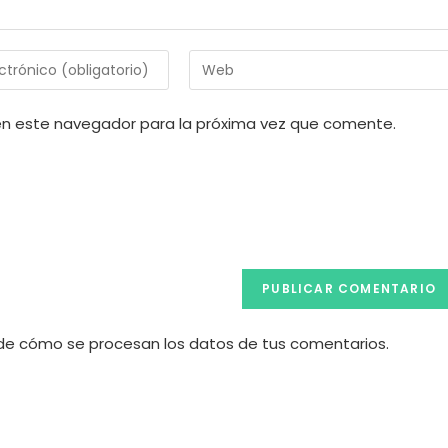
Introduce
la
URL
en este navegador para la próxima vez que comente.
de
tu
web
(opcional)
e cómo se procesan los datos de tus comentarios.