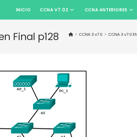
INICIO
CCNA V7.02
CCNA ANTERIORES
n Final p128
>
CCNA 3 v7.0
>
CCNA 3 v7.0 E