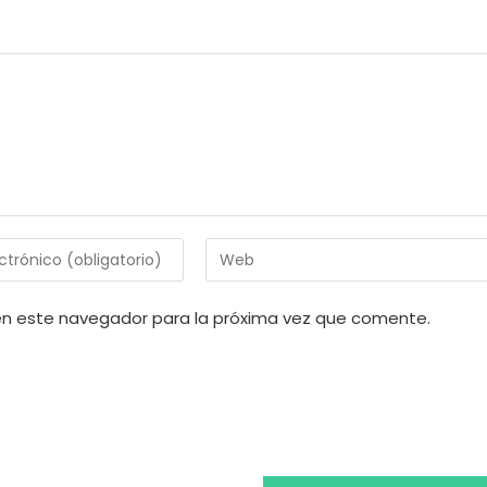
Introduce
la
URL
en este navegador para la próxima vez que comente.
de
tu
web
(opcional)