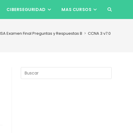
CIBERSEGURIDAD
MAS CURSOS
ALTERNAR
BÚSQUEDA
NSA Examen Final Preguntas y Respuestas B
>
CCNA 3 v7.0 ENSA Exam
DE
LA
Pulsa
Escape
para
WEB
cerrar
el
panel
de
búsqueda.