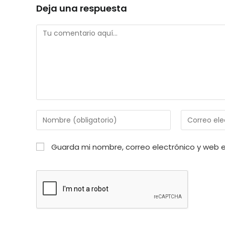
Deja una respuesta
Comentario
Introduce
Introduce
tu
tu
nombre
dirección
Guarda mi nombre, correo electrónico y web 
o
de
nombre
correo
de
electrónico
usuario
para
para
comentar
comentar