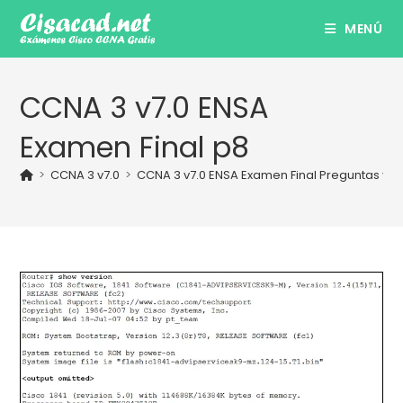
Ir
MENÚ
al
contenido
CCNA 3 v7.0 ENSA
Examen Final p8
>
CCNA 3 v7.0
>
CCNA 3 v7.0 ENSA Examen Final Preguntas y R