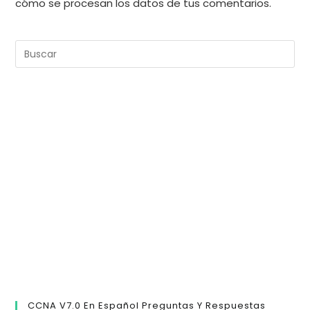
cómo se procesan los datos de tus comentarios.
Pul
Es
pa
cer
el
pan
de
bú
CCNA V7.0 En Español Preguntas Y Respuestas