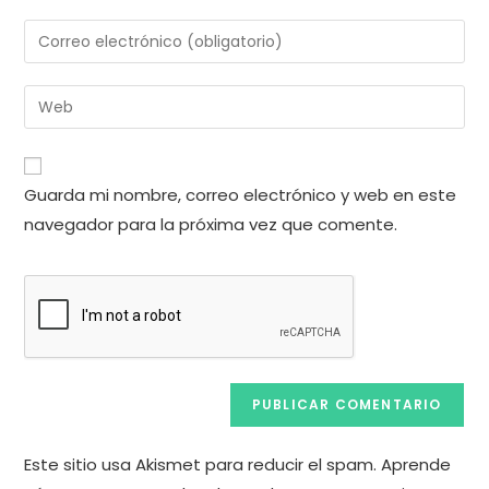
nombre
Introduce
o
tu
nombre
dirección
Introduce
de
de
la
usuario
correo
URL
para
electrónico
de
comentar
Guarda mi nombre, correo electrónico y web en este
para
tu
comentar
navegador para la próxima vez que comente.
web
(opcional)
Este sitio usa Akismet para reducir el spam.
Aprende