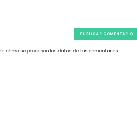
web
(opcional)
e cómo se procesan los datos de tus comentarios.