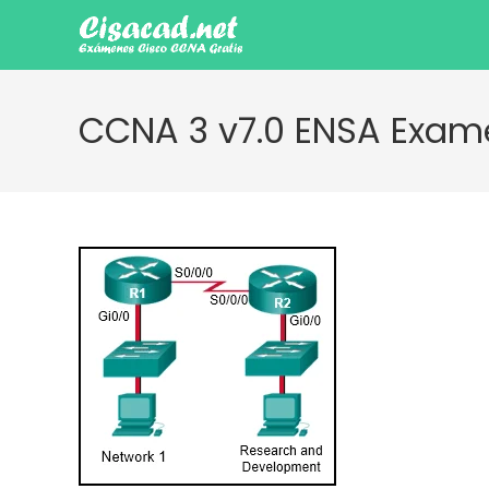
Ir
al
contenido
CCNA 3 v7.0 ENSA Exame