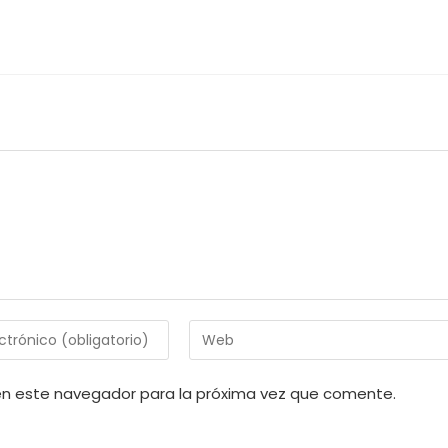
Introduce
la
URL
en este navegador para la próxima vez que comente.
de
tu