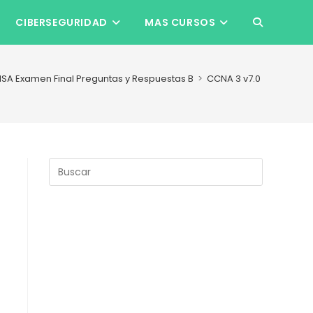
CIBERSEGURIDAD
MAS CURSOS
ALTERNAR
BÚSQUEDA
NSA Examen Final Preguntas y Respuestas B
>
CCNA 3 v7.0 ENSA Exame
DE
LA
Pulsa
Escape
para
WEB
cerrar
el
panel
de
búsqueda.