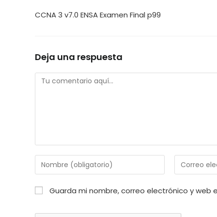
CCNA 3 v7.0 ENSA Examen Final p99
Deja una respuesta
Comentario
Introduce
Introduce
tu
tu
nombre
dirección
Guarda mi nombre, correo electrónico y web 
o
de
nombre
correo