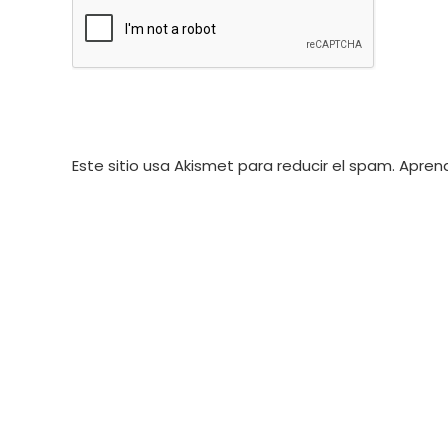
de
electrónico
usuario
para
para
comentar
comentar
Este sitio usa Akismet para reducir el spam.
Aprend