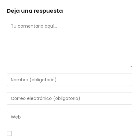
Deja una respuesta
Comentario
Introduce
tu
nombre
Introduce
o
tu
nombre
dirección
Introduce
de
de
la
usuario
correo
URL
para
electrónico
de