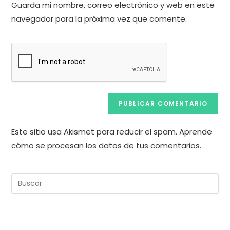
comentar
Guarda mi nombre, correo electrónico y web en este
para
tu
comentar
navegador para la próxima vez que comente.
web
(opcional)
Este sitio usa Akismet para reducir el spam.
Aprende
cómo se procesan los datos de tus comentarios.
Pul
Es
pa
cer