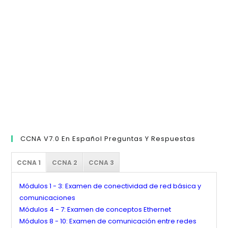
el
pan
de
bú
CCNA V7.0 En Español Preguntas Y Respuestas
CCNA 1
CCNA 2
CCNA 3
Módulos 1 - 3: Examen de conectividad de red básica y
comunicaciones
Módulos 4 - 7: Examen de conceptos Ethernet
Módulos 8 - 10: Examen de comunicación entre redes