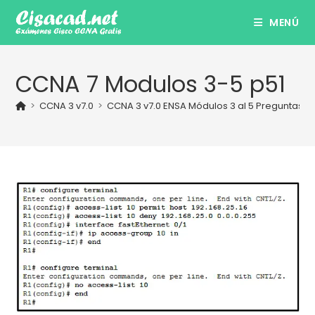
Ir
MENÚ
al
contenido
CCNA 7 Modulos 3-5 p51
>
CCNA 3 v7.0
>
CCNA 3 v7.0 ENSA Módulos 3 al 5 Preguntas y