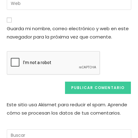
Introduce
de
de
la
usuario
correo
URL
para
electrónico
de
comentar
Guarda mi nombre, correo electrónico y web en este
para
tu
comentar
navegador para la próxima vez que comente.
web
(opcional)
Este sitio usa Akismet para reducir el spam.
Aprende
cómo se procesan los datos de tus comentarios.
Pul