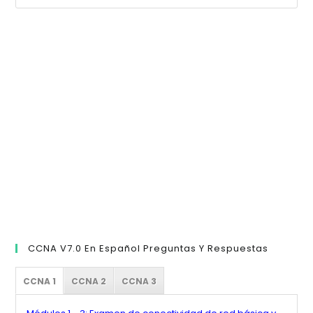
Es
pa
cer
el
pan
de
bú
CCNA V7.0 En Español Preguntas Y Respuestas
CCNA 1
CCNA 2
CCNA 3