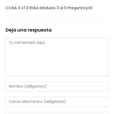
CCNA 3 v7.0 ENSA Módulos 3 al 5 Pregunta p51
Deja una respuesta
Comentario
Introduce
tu
nombre
Introduce
o
tu
nombre
dirección