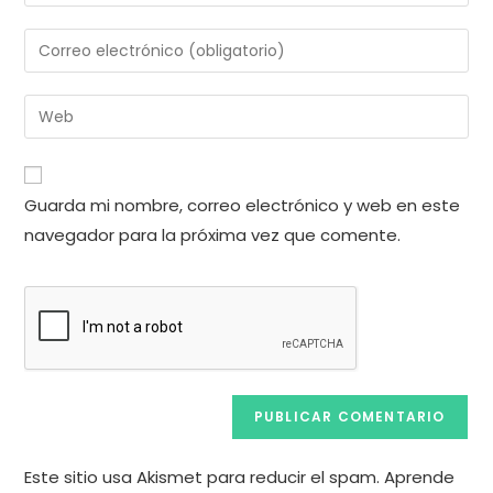
tu
nombre
Introduce
o
tu
nombre
dirección
Introduce
de
de
la
usuario
correo
URL
para
electrónico
de
comentar
Guarda mi nombre, correo electrónico y web en este
para
tu
comentar
navegador para la próxima vez que comente.
web
(opcional)
Este sitio usa Akismet para reducir el spam.
Aprende