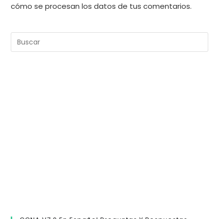
cómo se procesan los datos de tus comentarios.
Pul
Es
pa
cer
el
pan
de
bú