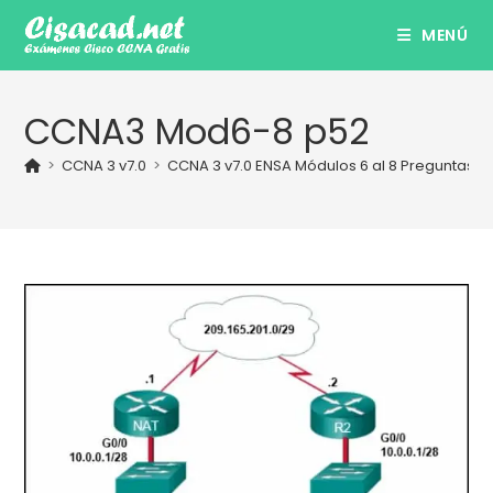
Ir
MENÚ
al
contenido
CCNA3 Mod6-8 p52
>
CCNA 3 v7.0
>
CCNA 3 v7.0 ENSA Módulos 6 al 8 Preguntas y