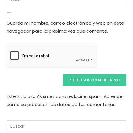
de
la
usuario
correo
URL
para
electrónico
de
comentar
Guarda mi nombre, correo electrónico y web en este
para
tu
comentar
navegador para la próxima vez que comente.
web
(opcional)
Este sitio usa Akismet para reducir el spam.
Aprende
cómo se procesan los datos de tus comentarios.
Pul
Es