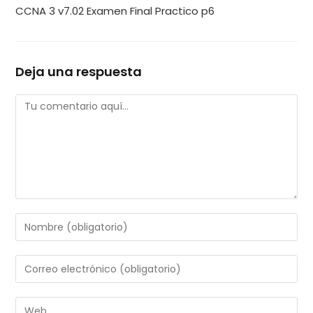
CCNA 3 v7.02 Examen Final Practico p6
Deja una respuesta
Comentario
Introduce
tu
nombre
Introduce
o
tu
nombre
dirección
Introduce
de