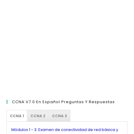
pa
cer
el
pan
de
bú
CCNA V7.0 En Español Preguntas Y Respuestas
CCNA 1
CCNA 2
CCNA 3
Módulos 1 - 3: Examen de conectividad de red básica y