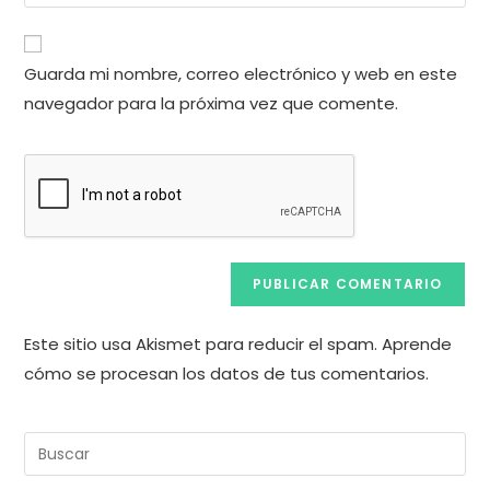
la
usuario
correo
URL
para
electrónico
de
comentar
Guarda mi nombre, correo electrónico y web en este
para
tu
comentar
navegador para la próxima vez que comente.
web
(opcional)
Este sitio usa Akismet para reducir el spam.
Aprende
cómo se procesan los datos de tus comentarios.
Pul
Es