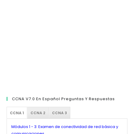
pa
cer
el
pan
de
bú
CCNA V7.0 En Español Preguntas Y Respuestas
CCNA 1
CCNA 2
CCNA 3
Módulos 1 - 3: Examen de conectividad de red básica y
comunicaciones