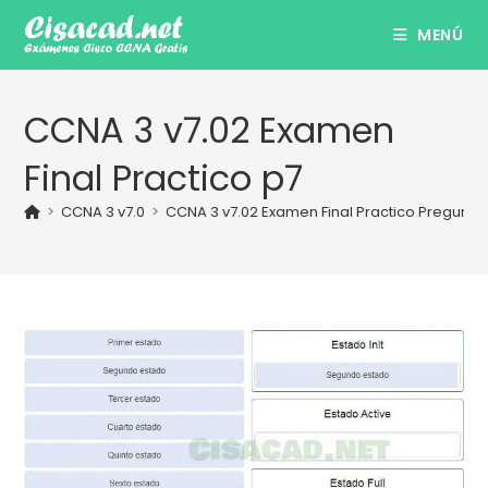
Ir
MENÚ
al
contenido
CCNA 3 v7.02 Examen
Final Practico p7
>
CCNA 3 v7.0
>
CCNA 3 v7.02 Examen Final Practico Pregunta