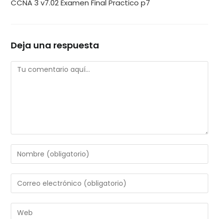
CCNA 3 v7.02 Examen Final Practico p7
Deja una respuesta
Comentario
Introduce
tu
nombre
Introduce
o
tu
nombre
dirección
Introduce
de
de