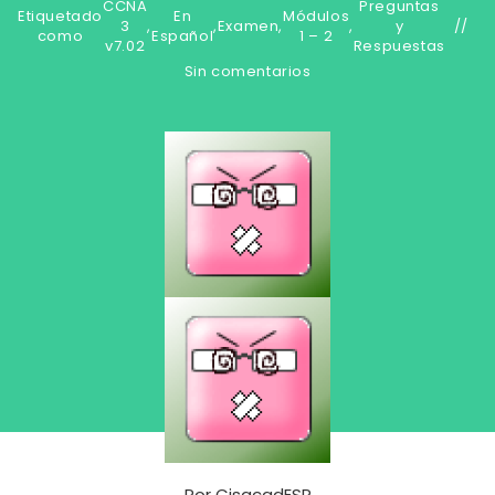
CCNA
Preguntas
Etiquetado
En
Módulos
3
,
,
Examen
,
,
y
como
Español
1 – 2
v7.02
Respuestas
Sin comentarios
Por
CisacadESP