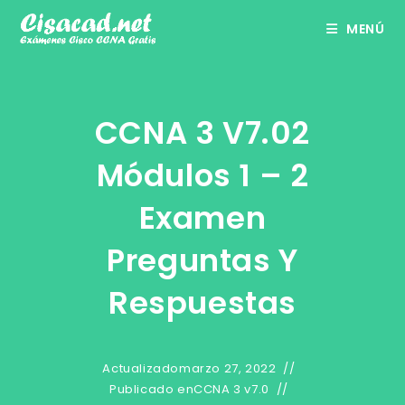
Ir
MENÚ
al
contenido
CCNA 3 V7.02
Módulos 1 – 2
Examen
Preguntas Y
Respuestas
Actualizado
marzo 27, 2022
Publicado en
CCNA 3 v7.0