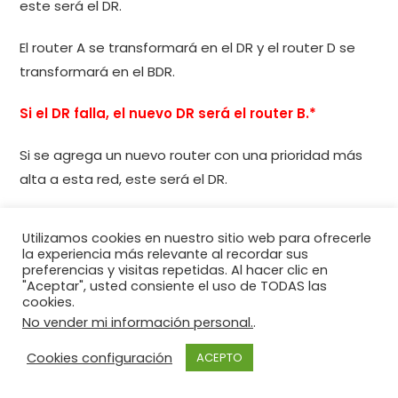
este será el DR.
El router A se transformará en el DR y el router D se
transformará en el BDR.
Si el DR falla, el nuevo DR será el router B.*
Si se agrega un nuevo router con una prioridad más
alta a esta red, este será el DR.
Explicación:
Si la prioridad se establece en 0, el
Utilizamos cookies en nuestro sitio web para ofrecerle
la experiencia más relevante al recordar sus
router no es capaz de convertirse en el DR, por lo
preferencias y visitas repetidas. Al hacer clic en
que el router A no puede ser el DR. La elección del
"Aceptar", usted consiente el uso de TODAS las
cookies.
DR y el BDR OSPF no se basa en prelación. Si un
No vender mi información personal.
.
router nuevo con una prioridad más alta o una ID
de router más alta se agrega a la red después
Cookies configuración
ACEPTO
de la elección del DR y BDR, el router agregado