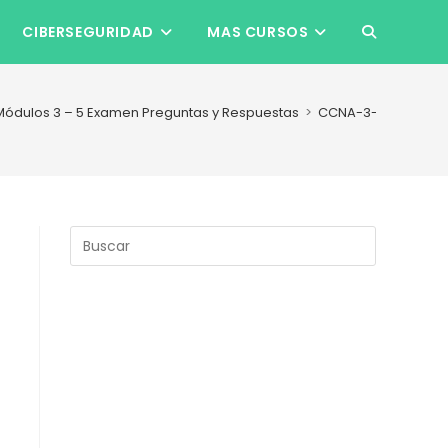
CIBERSEGURIDAD
MAS CURSOS
ALTERNAR
BÚSQUEDA
Módulos 3 – 5 Examen Preguntas y Respuestas
>
CCNA-3-v7-Mod-3-
DE
LA
Pulsa
Escape
para
WEB
cerrar
el
panel
de
búsqueda.