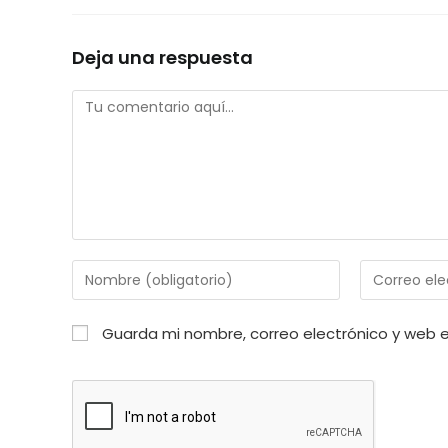
Deja una respuesta
Comentario
Introduce
Introduce
tu
tu
nombre
dirección
Guarda mi nombre, correo electrónico y web 
o
de
nombre
correo
de
electrónico
usuario
para
para
comentar