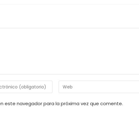
Introduce
la
URL
en este navegador para la próxima vez que comente.
de
tu
web
(opcional)