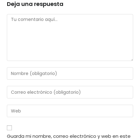
Deja una respuesta
Comentario
Introduce
tu
nombre
Introduce
o
tu
nombre
dirección
Introduce
de
de
la
usuario
correo
URL
para
electrónico
de
comentar
Guarda mi nombre, correo electrónico y web en este
para
tu