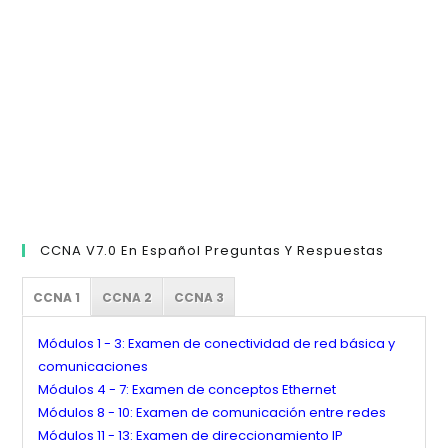
pan
de
bú
CCNA V7.0 En Español Preguntas Y Respuestas
CCNA 1
CCNA 2
CCNA 3
Módulos 1 - 3: Examen de conectividad de red básica y
comunicaciones
Módulos 4 - 7: Examen de conceptos Ethernet
Módulos 8 - 10: Examen de comunicación entre redes
Módulos 11 - 13: Examen de direccionamiento IP