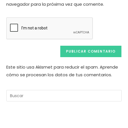
comentar
navegador para la próxima vez que comente.
web
(opcional)
Este sitio usa Akismet para reducir el spam.
Aprende
cómo se procesan los datos de tus comentarios.
Pul
Es
pa
cer
el