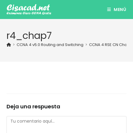
Ir
MENÚ
al
contenido
r4_chap7
>
CCNA 4 v5.0 Routing and Switching
>
CCNA 4 RSE CN Chapter
Deja una respuesta
Comentario