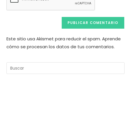
Este sitio usa Akismet para reducir el spam.
Aprende
cómo se procesan los datos de tus comentarios.
Pul
Es
pa
cer
el
pan
de
bú