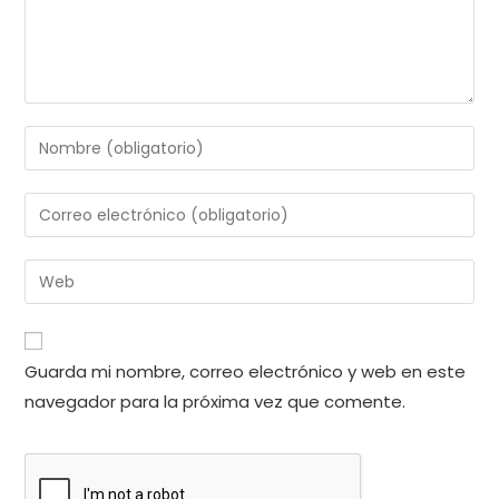
Introduce
tu
nombre
Introduce
o
tu
nombre
dirección
Introduce
de
de
la
usuario
correo
URL
para
electrónico
de
comentar
Guarda mi nombre, correo electrónico y web en este
para
tu
comentar
navegador para la próxima vez que comente.
web
(opcional)