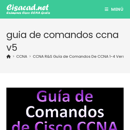
Ir
MENÚ
al
contenido
guia de comandos ccna
v5
>
CCNA
>
CCNA R&S Guía de Comandos De CCNA 1-4 Version