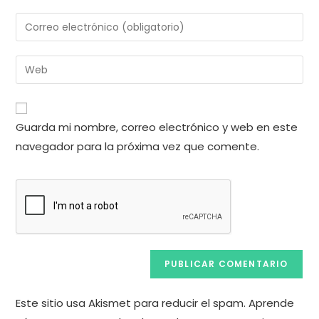
nombre
Introduce
o
tu
nombre
dirección
Introduce
de
de
la
usuario
correo
URL
para
electrónico
de
comentar
Guarda mi nombre, correo electrónico y web en este
para
tu
comentar
navegador para la próxima vez que comente.
web
(opcional)
Este sitio usa Akismet para reducir el spam.
Aprende