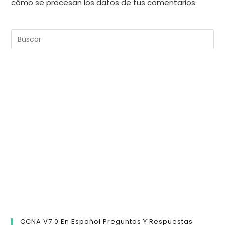
cómo se procesan los datos de tus comentarios.
Pul
Es
pa
cer
el
pan
de
bú
CCNA V7.0 En Español Preguntas Y Respuestas