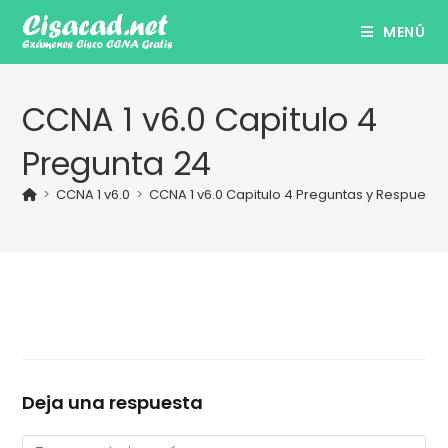
Ir
MENÚ
al
contenido
CCNA 1 v6.0 Capitulo 4
Pregunta 24
>
CCNA 1 v6.0
>
CCNA 1 v6.0 Capitulo 4 Preguntas y Respuest
Deja una respuesta
Comentario