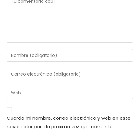
Introduce
tu
nombre
Introduce
o
tu
nombre
dirección
Introduce
de
de
la
usuario
correo
URL
para
electrónico
de
comentar
Guarda mi nombre, correo electrónico y web en este
para
tu
comentar
navegador para la próxima vez que comente.
web
(opcional)