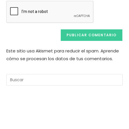
Este sitio usa Akismet para reducir el spam.
Aprende
cómo se procesan los datos de tus comentarios.
Pul
Es
pa
cer
el
pan
de
bú