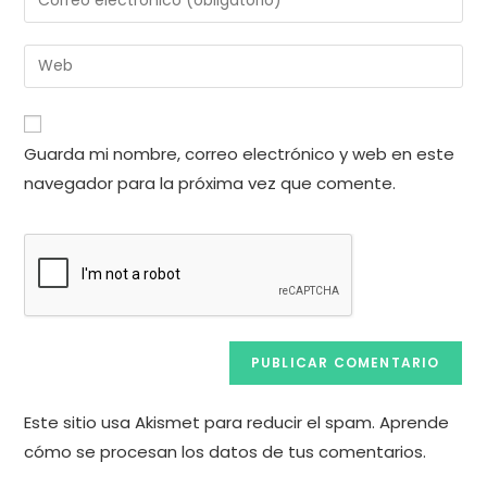
o
tu
nombre
dirección
Introduce
de
de
la
usuario
correo
URL
para
electrónico
de
comentar
Guarda mi nombre, correo electrónico y web en este
para
tu
comentar
navegador para la próxima vez que comente.
web
(opcional)
Este sitio usa Akismet para reducir el spam.
Aprende
cómo se procesan los datos de tus comentarios.