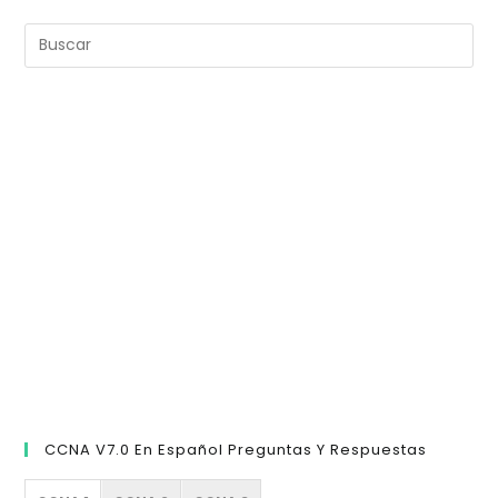
Pul
Es
pa
cer
el
pan
de
bú
CCNA V7.0 En Español Preguntas Y Respuestas