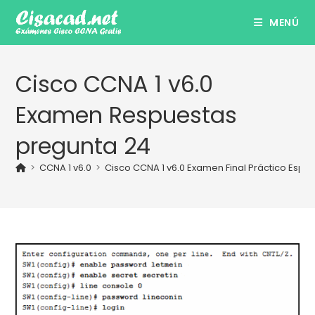
Ir
MENÚ
al
contenido
Cisco CCNA 1 v6.0
Examen Respuestas
pregunta 24
>
CCNA 1 v6.0
>
Cisco CCNA 1 v6.0 Examen Final Práctico Espa