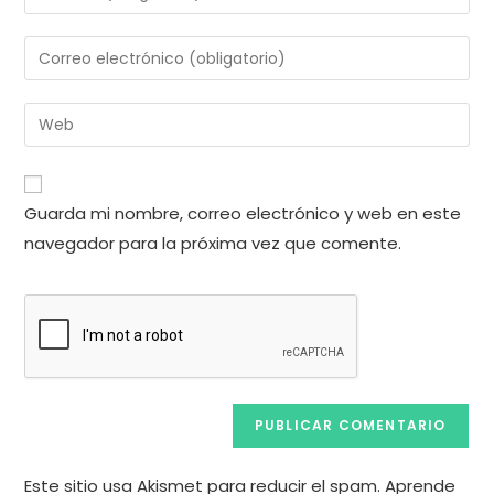
tu
nombre
Introduce
o
tu
nombre
dirección
Introduce
de
de
la
usuario
correo
URL
para
electrónico
de
comentar
Guarda mi nombre, correo electrónico y web en este
para
tu
comentar
navegador para la próxima vez que comente.
web
(opcional)
Este sitio usa Akismet para reducir el spam.
Aprende