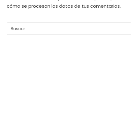
cómo se procesan los datos de tus comentarios.
Pul
Es
pa
cer
el
pan
de
bú