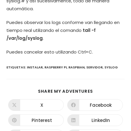
syslog.# y así sucesivamente, todo de manera
automática.
Puedes observar los logs conforme van llegando en
tiempo real utilizando el comando
tail -f
/var/log/syslog
.
Puedes cancelar esto utilizando Ctrl+C.
ETIQUETAS
:
INSTALAR
,
RASPBERRY PI
,
RASPBIAN
,
SERVIDOR
,
SYSLOG
COMPARTIR
SHARE MY ADVENTURES
ESTE
CONTENIDO
X
Facebook
Se
Se
abre
abre
en
en
una
una
Pinterest
LinkedIn
Se
Se
nueva
nueva
abre
abre
ventana
ventana
en
en