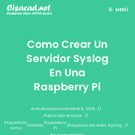
Ir
MENÚ
al
contenido
Como Crear Un
Servidor Syslog
En Una
Raspberry Pi
Actualizado
noviembre 6, 2019
Publicado en
Linux
Etiquetado
Raspberry
Instalar
,
,
Raspbian
,
Servidor
,
Syslog
como
Pi
Sin comentarios