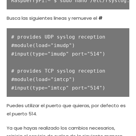
RaspberryPi:~ $ sudo nano /etc/rsyslog.co
Busca las siguientes lineas y remueve el
#
# provides UDP syslog reception

#module(load="imudp")

#input(type="imudp" port="514")

# provides TCP syslog reception

#module(load="imtcp")

#input(type="imtcp" port="514")
Puedes utilizar el puerto que quieras, por defecto es
el puerto 514.
Ya que hayas realizado los cambios necesarios,