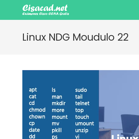
Ir
al
contenido
Linux NDG Moudulo 22