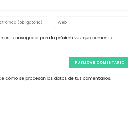
Introduce
la
URL
en este navegador para la próxima vez que comente.
de
tu
web
(opcional)
e cómo se procesan los datos de tus comentarios.