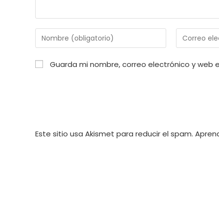
Introduce
Introduce
tu
tu
nombre
dirección
Guarda mi nombre, correo electrónico y web 
o
de
nombre
correo
de
electrónico
usuario
para
para
comentar
comentar
Este sitio usa Akismet para reducir el spam.
Aprend