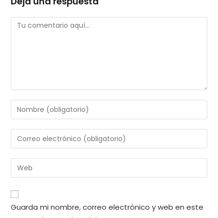
Deja una respuesta
Comentario
Introduce
tu
nombre
Introduce
o
tu
nombre
dirección
Introduce
de
de
la
usuario
correo
URL
para
electrónico
de
comentar
Guarda mi nombre, correo electrónico y web en este
para
tu