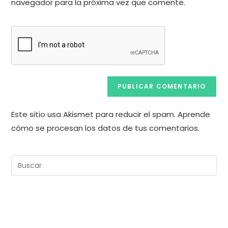
comentar
navegador para la próxima vez que comente.
web
(opcional)
Este sitio usa Akismet para reducir el spam.
Aprende
cómo se procesan los datos de tus comentarios.
Pul
Es
pa
cer
el
pan