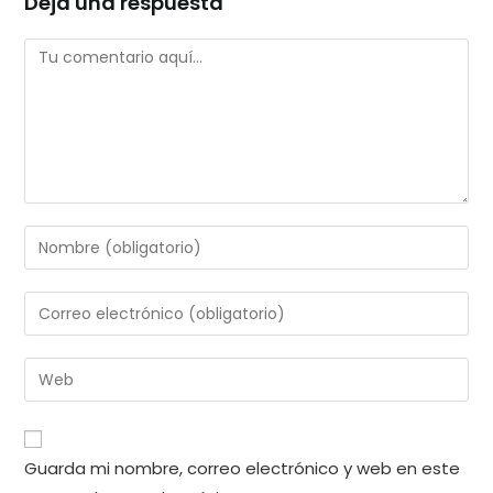
Deja una respuesta
Comentario
Introduce
tu
nombre
Introduce
o
tu
nombre
dirección
Introduce
de
de
la
usuario
correo
URL
para
electrónico
de
comentar
Guarda mi nombre, correo electrónico y web en este
para
tu