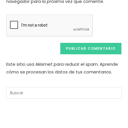
comentar
navegador para la próxima vez que comente.
web
(opcional)
Este sitio usa Akismet para reducir el spam.
Aprende
cómo se procesan los datos de tus comentarios.
Pul
Es
pa
cer
el
pan