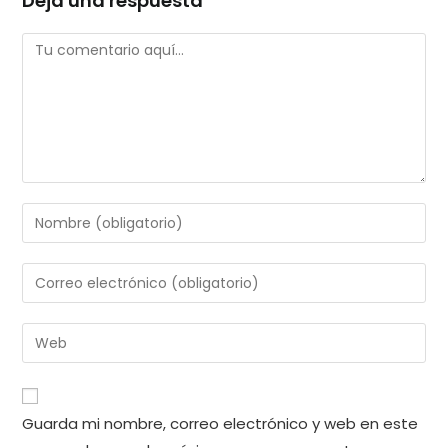
Deja una respuesta
Comentario
Introduce
tu
nombre
Introduce
o
tu
nombre
dirección
Introduce
de
de
la
usuario
correo
URL
para
electrónico
de
comentar
Guarda mi nombre, correo electrónico y web en este
para
tu