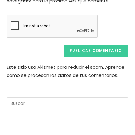
comentar
navegador para la próxima vez que comente.
web
(opcional)
Este sitio usa Akismet para reducir el spam.
Aprende
cómo se procesan los datos de tus comentarios.
Pul
Es
pa
cer
el