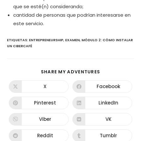
que se esté(n) considerando;
cantidad de personas que podrían interesarse en
este servicio.
ETIQUETAS
:
ENTREPRENEURSHIP
,
EXAMEN
,
MÓDULO 2: CÓMO INSTALAR
UN CIBERCAFÉ
COMPARTIR
SHARE MY ADVENTURES
ESTE
CONTENIDO
X
Facebook
Se
Se
abre
abre
en
en
una
una
Pinterest
LinkedIn
Se
Se
nueva
nueva
abre
abre
ventana
ventana
en
en
una
una
Viber
VK
Se
Se
nueva
nueva
abre
abre
ventana
ventana
en
en
una
una
Reddit
Tumblr
Se
Se
nueva
nueva