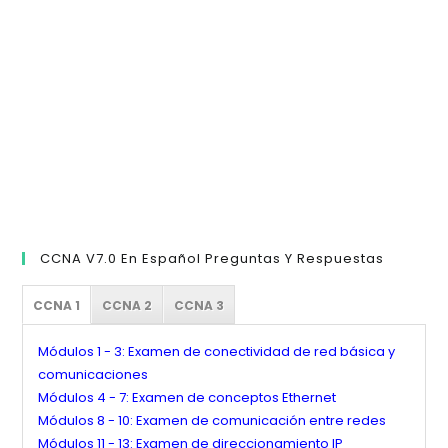
pan
de
bú
CCNA V7.0 En Español Preguntas Y Respuestas
CCNA 1
CCNA 2
CCNA 3
Módulos 1 - 3: Examen de conectividad de red básica y
comunicaciones
Módulos 4 - 7: Examen de conceptos Ethernet
Módulos 8 - 10: Examen de comunicación entre redes
Módulos 11 - 13: Examen de direccionamiento IP