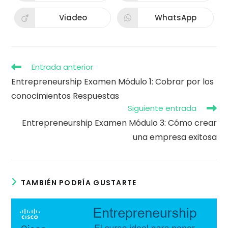
abre
abre
ventana
ventana
en
en
una
una
Viadeo
WhatsApp
Se
Se
nueva
nueva
abre
abre
ventana
ventana
en
en
una
una
nueva
nueva
ventana
ventana
Leer
Entrada anterior
más
Entrepreneurship Examen Módulo 1: Cobrar por los
artículos
conocimientos Respuestas
Siguiente entrada
Entrepreneurship Examen Módulo 3: Cómo crear
una empresa exitosa
TAMBIÉN PODRÍA GUSTARTE