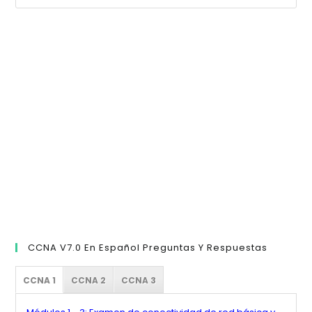
Es
pa
cer
el
pan
de
bú
CCNA V7.0 En Español Preguntas Y Respuestas
CCNA 1
CCNA 2
CCNA 3