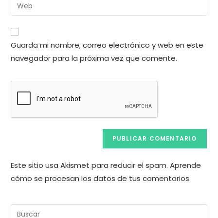
Introduce
de
de
la
usuario
correo
URL
para
electrónico
de
comentar
Guarda mi nombre, correo electrónico y web en este
para
tu
comentar
navegador para la próxima vez que comente.
web
(opcional)
Este sitio usa Akismet para reducir el spam.
Aprende
cómo se procesan los datos de tus comentarios.
Pul