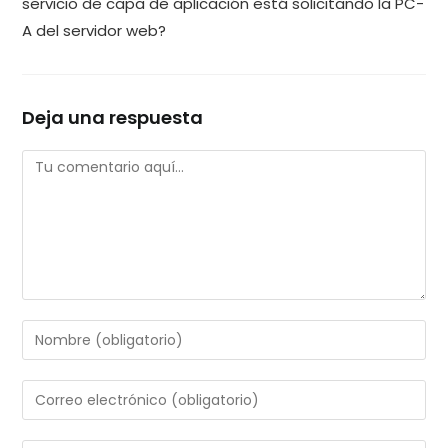
servicio de capa de aplicación está solicitando la PC-
A del servidor web?
Deja una respuesta
Comentario
Introduce
tu
nombre
Introduce
o
tu
nombre
dirección