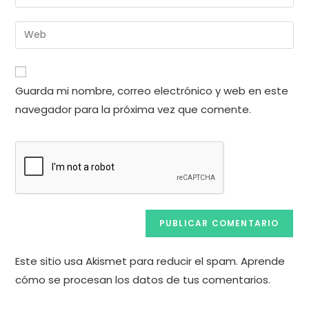
tu
nombre
dirección
Introduce
de
de
la
usuario
correo
URL
para
electrónico
de
comentar
Guarda mi nombre, correo electrónico y web en este
para
tu
comentar
navegador para la próxima vez que comente.
web
(opcional)
Este sitio usa Akismet para reducir el spam.
Aprende
cómo se procesan los datos de tus comentarios.