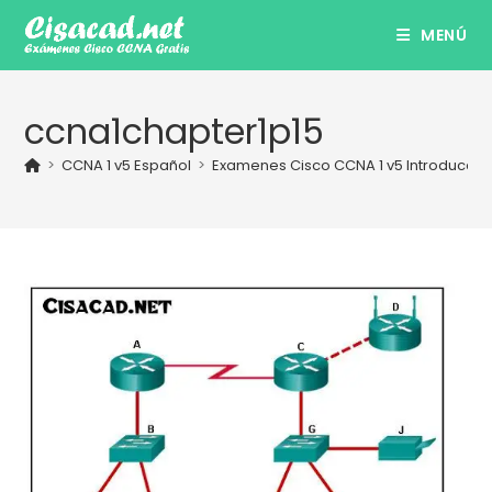
Ir
MENÚ
al
contenido
ccna1chapter1p15
>
CCNA 1 v5 Español
>
Examenes Cisco CCNA 1 v5 Introducción 