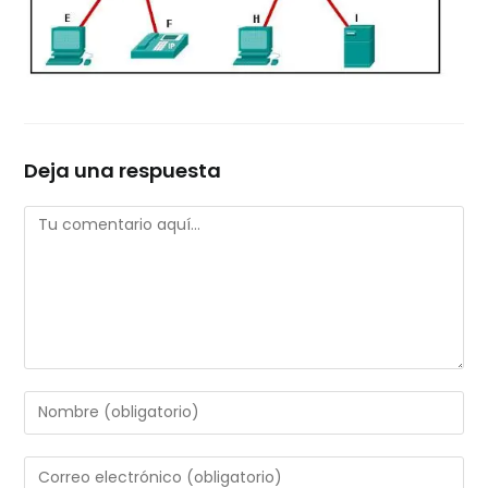
Deja una respuesta
Comentario
Introduce
tu
nombre
Introduce
o