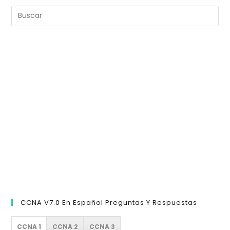
Pul
Es
pa
cer
el
pan
de
bú
CCNA V7.0 En Español Preguntas Y Respuestas
CCNA 1
CCNA 2
CCNA 3